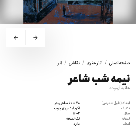
/
/
/
صفحه اصلی
آثار هنری
نقاشی
اثر
نیمه شب شاعر
هانیه آزموده
ابعاد (طول × عرض)
40 × 60 سانتی‌متر
تکنیک
اکریلیک روی چوب
سال
1402
نسخه
تک نسخه
امضا
دارد