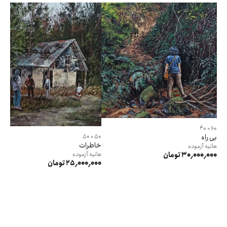
60 × 40
بی راه
50 × 50
خاطرات
هانیه
آزموده
30٬000٬000 تومان
هانیه
آزموده
25٬000٬000 تومان