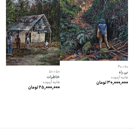
60 × 40
بی راه
50 × 50
خاطرات
هانیه
آزموده
30٬000٬000 تومان
هانیه
آزموده
25٬000٬000 تومان