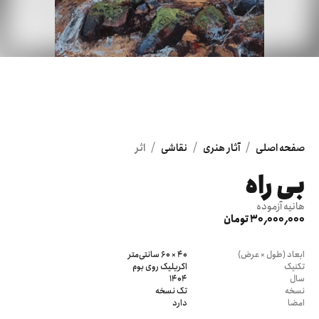
/
/
/
صفحه اصلی
آثار هنری
نقاشی
اثر
بی راه
هانیه آزموده
30٬000٬000 تومان
ابعاد (طول × عرض)
40 × 60 سانتی‌متر
تکنیک
اکریلیک روی بوم
سال
1404
نسخه
تک نسخه
امضا
دارد