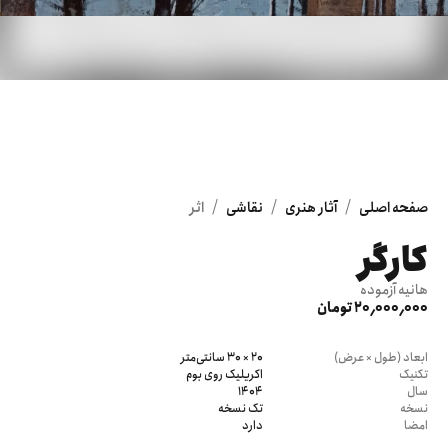
/
/
/
صفحه اصلی
آثار هنری
نقاشی
اثر
کارگر
هانیه آزموده
20٬000٬000 تومان
ابعاد (طول × عرض)
20 × 30 سانتی‌متر
تکنیک
اکریلیک روی بوم
سال
1404
نسخه
تک نسخه
امضا
دارد