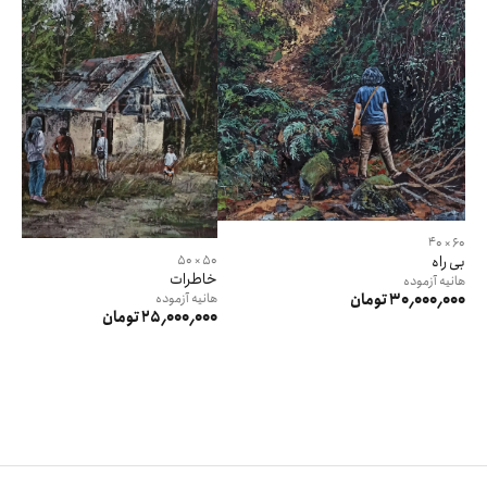
60 × 40
بی راه
50 × 50
خاطرات
هانیه
آزموده
30٬000٬000 تومان
هانیه
آزموده
25٬000٬000 تومان