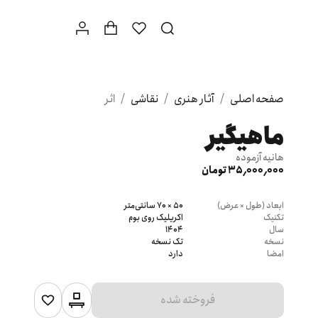
صفحه اصلی
/
آثار هنری
/
نقاشی
/
اثر
ماهیگیر
هانیه آزموده
35٬000٬000 تومان
ابعاد (طول × عرض)
50 × 70 سانتی‌متر
تکنیک
اکریلیک روی بوم
سال
1404
نسخه
تک نسخه
امضا
دارد
فروخته شده