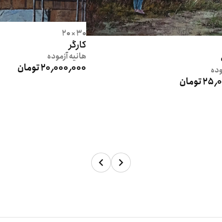
30 × 20
کارگر
هانیه
آزموده
20٬000٬000 تومان
وده
 تومان