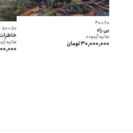
60 × 40
50 × 50
بی راه
خاطرات
هانیه
آزموده
هانیه
آزم
30٬000٬000 تومان
25٬000٬000