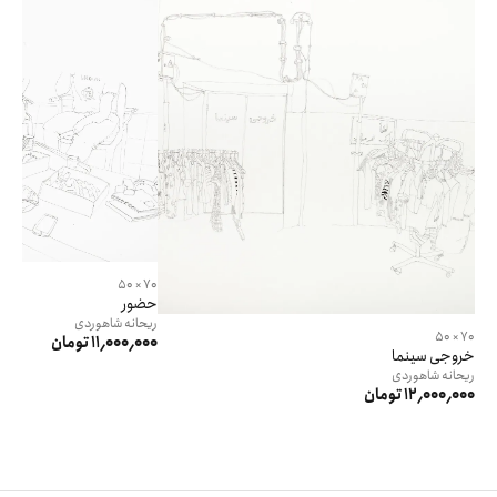
70 × 50
حضور
ریحانه
شاهوردی
70 × 50
11٬000٬000 تومان
خروجی سینما
ریحانه
شاهوردی
12٬000٬000 تومان