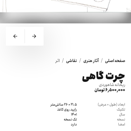
/
/
/
صفحه اصلی
آثار هنری
نقاشی
اثر
چرت گاهی
ریحانه شاهوردی
6٬500٬000 تومان
ابعاد (طول × عرض)
21.5 × 26 سانتی‌متر
تکنیک
راپید روی کاغذ
سال
1401
نسخه
تک نسخه
امضا
دارد