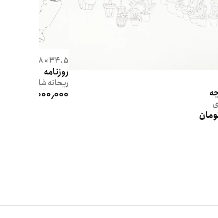
34.5 × 28
روزنامه
ریحانه
شاهوردی
ه
8٬000٬000 تومان
ی