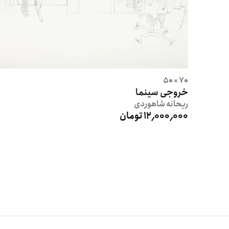
70 × 50
خروجی سینما
ریحانه
شاهوردی
12٬000٬000 تومان