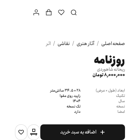
صفحه اصلی
/
آثار هنری
/
نقاشی
/
اثر
روزنامه
ریحانه شاهوردی
8٬000٬000 تومان
ابعاد (طول × عرض)
28 × 34.5 سانتی‌متر
تکنیک
راپید روی مقوا
سال
1404
نسخه
تک نسخه
امضا
دارد
اضافه به سبد خرید