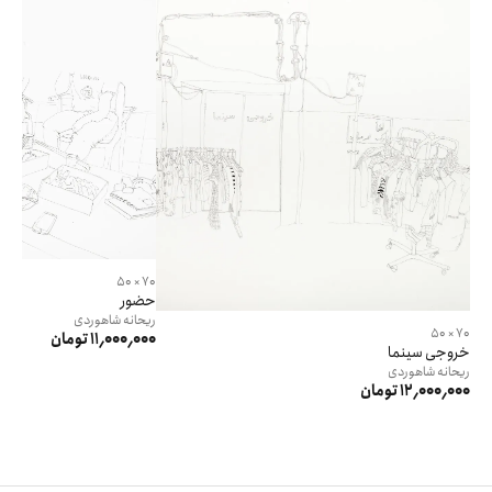
70 × 50
حضور
ریحانه
شاهوردی
70 × 50
11٬000٬000 تومان
خروجی سینما
ریحانه
شاهوردی
12٬000٬000 تومان