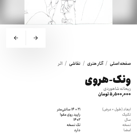
/
/
/
صفحه اصلی
آثار هنری
نقاشی
اثر
ونک-هروی
ریحانه شاهوردی
5٬500٬000 تومان
ابعاد (طول × عرض)
21 × 14 سانتی‌متر
تکنیک
راپید روی مقوا
سال
1402
نسخه
تک نسخه
امضا
دارد