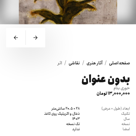
/
/
/
صفحه اصلی
آثار هنری
نقاشی
اثر
بدون عنوان
حوری بنام
13٬000٬000 تومان
ابعاد (طول × عرض)
28 × 20.5 سانتی‌متر
تکنیک
ذغال و اکریلیک روی کاغذ
سال
1403
نسخه
تک نسخه
امضا
ندارد