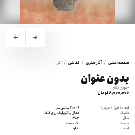
/
/
/
صفحه اصلی
آثار هنری
نقاشی
اثر
بدون عنوان
حوری بنام
8٬000٬000 تومان
ابعاد (طول × عرض)
29 × 21 سانتی‌متر
تکنیک
ذغال و اکریلیک روی کاغذ
سال
1403
نسخه
تک نسخه
امضا
ندارد