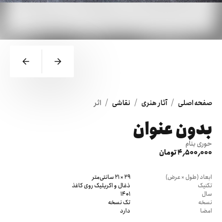
/
/
/
صفحه اصلی
آثار هنری
نقاشی
اثر
بدون عنوان
حوری بنام
4٬500٬000 تومان
ابعاد (طول × عرض)
29 × 21 سانتی‌متر
تکنیک
ذغال و اکریلیک روی کاغذ
سال
1401
نسخه
تک نسخه
امضا
دارد