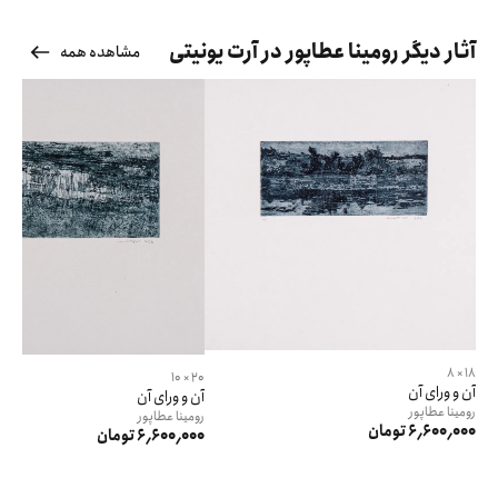
آثار دیگر رومینا عطاپور در آرت یونیتی
مشاهده همه
18 × 8
20 × 10
آن و ورای آن
آن و ورای آن
رومینا
عطاپور
رومینا
عطاپور
6٬600٬000 تومان
6٬600٬000 تومان