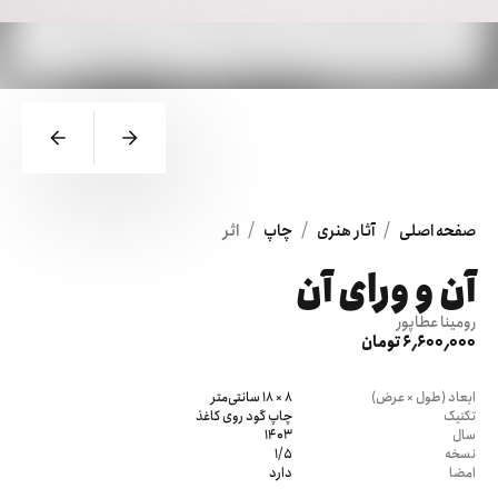
/
/
/
صفحه اصلی
آثار هنری
چاپ
اثر
آن و ورای آن
رومینا عطاپور
6٬600٬000 تومان
ابعاد (طول × عرض)
8 × 18 سانتی‌متر
تکنیک
چاپ گود روی کاغذ
سال
1403
نسخه
1/5
امضا
دارد