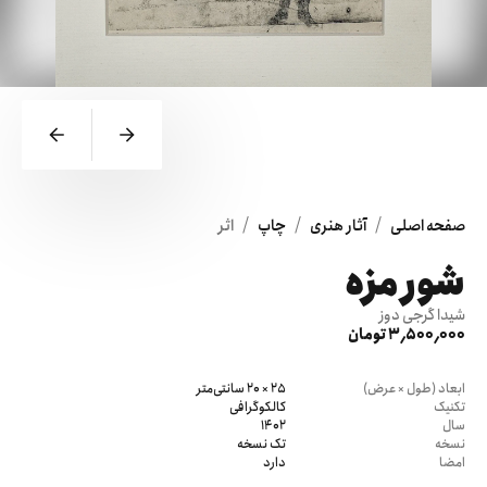
/
/
/
صفحه اصلی
آثار هنری
چاپ
اثر
شور مزه
شیدا گرجی دوز
3٬500٬000 تومان
ابعاد (طول × عرض)
25 × 20 سانتی‌متر
تکنیک
کالکوگرافی
سال
1402
نسخه
تک نسخه
امضا
دارد