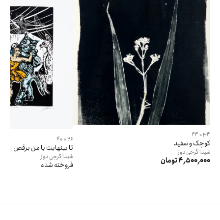
34 × 44
26 × 40
کوچک و سفید
تا بینهایت با من برقص
شیدا
گرجی دوز
شیدا
گرجی دوز
4٬500٬000 تومان
فروخته شده