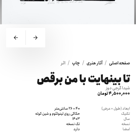
/
/
/
صفحه اصلی
آثار هنری
چاپ
اثر
تا بینهایت با من برقص
شیدا گرجی دوز
4٬500٬000 تومان
ابعاد (طول × عرض)
40 × 26 سانتی‌متر
تکنیک
حکاکی روی لینولئوم و شین کوله
سال
1403
نسخه
تک نسخه
امضا
دارد