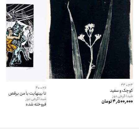
34 × 44
26 × 40
کوچک و سفید
تا بینهایت با من برقص
شیدا
گرجی دوز
شیدا
گرجی دوز
4٬500٬000 تومان
فروخته شده