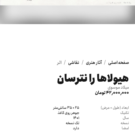
/
/
/
صفحه اصلی
آثار هنری
نقاشی
اثر
هیولاها را نترسان
میلاد موسوی
42٬000٬000 تومان
ابعاد (طول × عرض)
25 × 35 سانتی‌متر
تکنیک
جوهر روی کاغذ
سال
1401
نسخه
تک نسخه
امضا
دارد