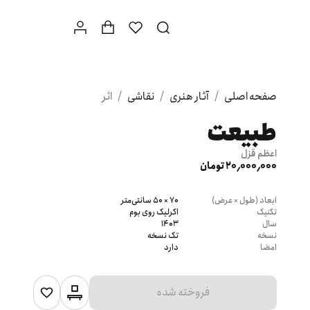
صفحه اصلی
/
آثار هنری
/
نقاشی
/
اثر
طبیعت
اعظم قزل
20٬000٬000 تومان
ابعاد (طول × عرض)
70 × 50 سانتی‌متر
تکنیک
اکرلیک روی بوم
سال
1403
نسخه
تک نسخه
امضا
دارد
فروخته شده