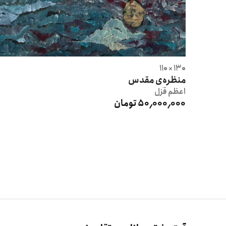
130 × 110
منظره‌ی مقدس
اعظم
قزل
50٬000٬000 تومان