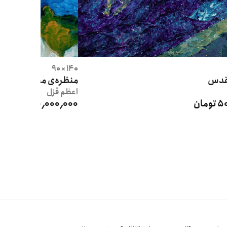
140 × 90
مقدس
منظره‌ی مقدس
اعظم
قزل
مان
50٬000٬000 تومان