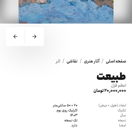
/
/
/
صفحه اصلی
آثار هنری
نقاشی
اثر
طبیعت
اعظم قزل
20٬000٬000 تومان
ابعاد (طول × عرض)
70 × 50 سانتی‌متر
تکنیک
اکرلیک روی بوم
سال
1403
نسخه
تک نسخه
امضا
دارد