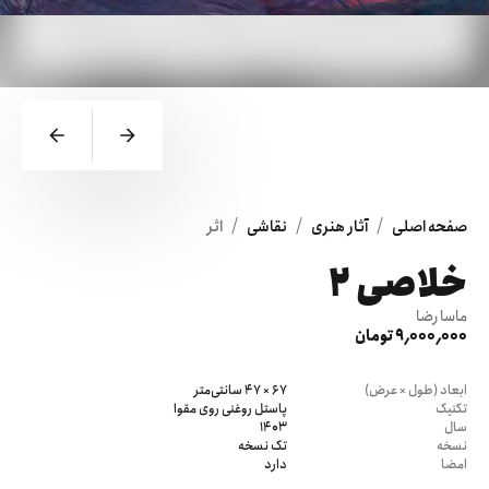
/
/
/
صفحه اصلی
آثار هنری
نقاشی
اثر
خلاصی 2
ماسا رضا
9٬000٬000 تومان
ابعاد (طول × عرض)
67 × 47 سانتی‌متر
تکنیک
پاستل روغنی روی مقوا
سال
1403
نسخه
تک نسخه
امضا
دارد