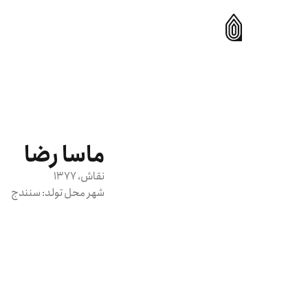
ماسا رضا
نقاش
، 1377
شهر محل تولد:
سنندج