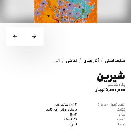
/
/
/
صفحه اصلی
آثار هنری
نقاشی
اثر
شیرین
پگاه شاملو
5٬000٬000 تومان
ابعاد (طول × عرض)
22 × 11 سانتی‌متر
تکنیک
پاستل روغنی روی کاغذ
سال
1402
نسخه
تک نسخه
امضا
ندارد