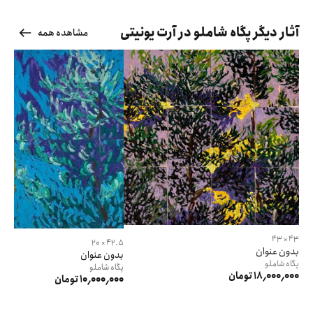
آثار دیگر پگاه شاملو در آرت یونیتی
مشاهده همه
43 × 43
42.5 × 20
بدون عنوان
بدون عنوان
پگاه
شاملو
پگاه
شاملو
18٬000٬000 تومان
10٬000٬000 تومان