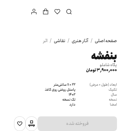
صفحه اصلی
/
آثار هنری
/
نقاشی
/
اثر
بنفشه
پگاه شاملو
3٬900٬000 تومان
ابعاد (طول × عرض)
22 × 11 سانتی‌متر
تکنیک
پاستل روغنی روی کاغذ
سال
1402
نسخه
تک نسخه
امضا
دارد
فروخته شده