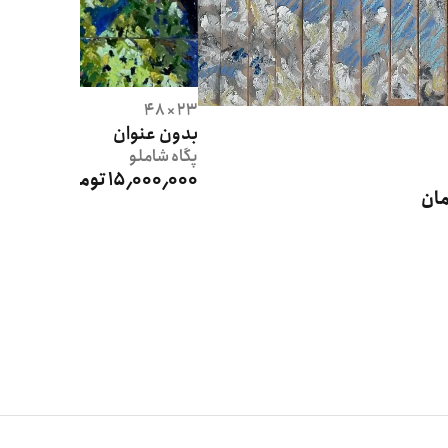
23 × 48
بدون عنوان
پگاه
شاملو
15٬000٬000 تومان