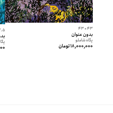
43 × 43
 × 20
بدون عنوان
بدو
پگاه
شاملو
پگا
18٬000٬000 تومان
٬000