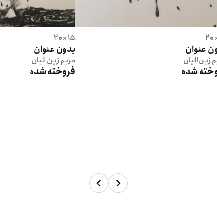
15 × 20
ن عنوان
بدون عنوان
م
زین‌الیان
مریم
زین‌الیان
خته شده
فروخته شده