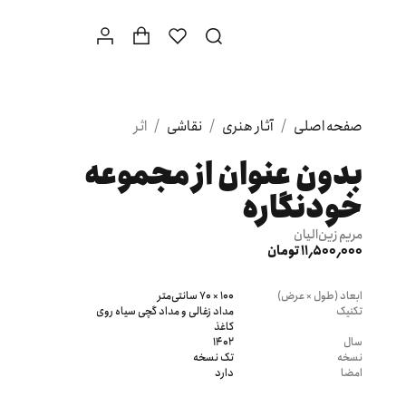
صفحه اصلی
/
آثار هنری
/
نقاشی
/
اثر
بدون عنوان از مجموعه
خودنگاره
مریم زین‌الیان
11٬500٬000 تومان
ابعاد (طول × عرض)
100 × 70 سانتی‌متر
تکنیک
مداد زغالی و مداد گچی سیاه روی
کاغذ
سال
1402
نسخه
تک نسخه
امضا
دارد