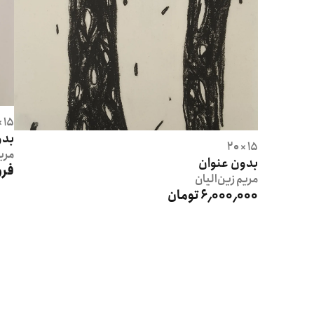
15 × 20
بدو
15 × 20
مری
بدون عنوان
فرو
مریم
زین‌الیان
6٬000٬000 تومان