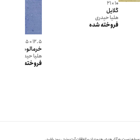
10 × 21
گلایل
هلیا
حیدری
فروخته شده
12.5 × 27.5
خرمالوها در برف
هلیا
حیدری
فروخته شده
یشه نسبت به آثار هنری، هنرمندان و اتفاقات آرت‌یونیتی بروز باشید.