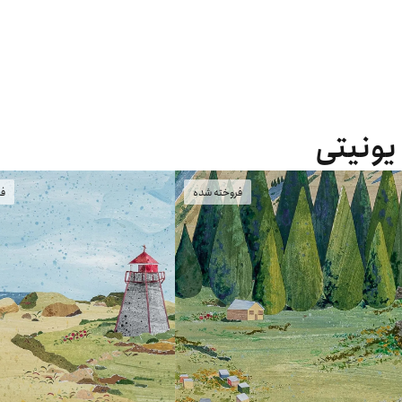
 یونیتی
فروخته شده
فر