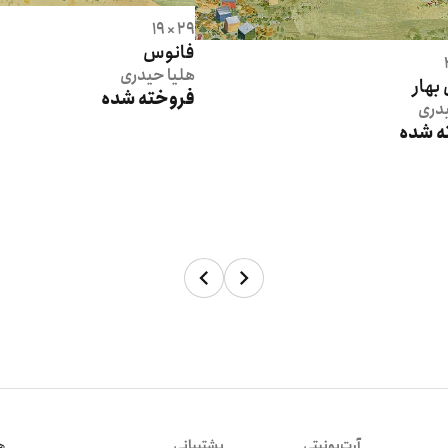
29 × 19
فانوس
هلیا
حیدری
بهار
فروخته شده
دری
ه شده
آرت‌یونیتی
پشتیبانی
هم