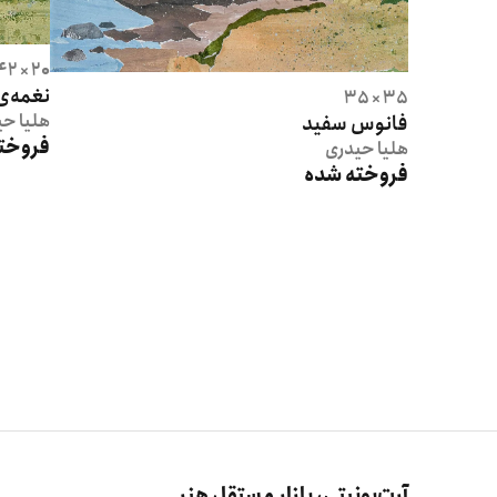
20 × 42
نغمه‌ی 
35 × 35
هلیا
حی
فانوس سفید
فروخت
هلیا
حیدری
فروخته شده
آرت‌یونیتی، بازار مستقل هنر