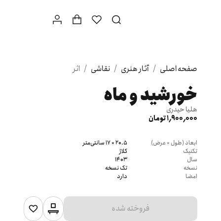
صفحه اصلی
/
آثار هنری
/
نقاشی
/
اثر
خورشید و ماه
هلیا حیدری
1٬900٬000 تومان
ابعاد (طول × عرض)
20.5 × 17 سانتی‌متر
تکنیک
کلاژ
سال
1403
نسخه
تک نسخه
امضا
دارد
فروخته شده