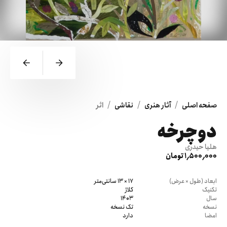
/
/
/
صفحه اصلی
آثار هنری
نقاشی
اثر
دوچرخه
هلیا حیدری
1٬500٬000 تومان
ابعاد (طول × عرض)
17 × 13 سانتی‌متر
تکنیک
کلاژ
سال
1403
نسخه
تک نسخه
امضا
دارد