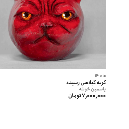
10 × 14
گربه گيلاسى رسيده
یاسمین
خوشه
7٬000٬000 تومان