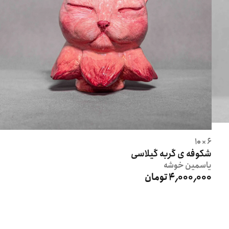
6 × 10
شكوفه ى گربه گيلاسى
یاسمین
خوشه
4٬000٬000 تومان