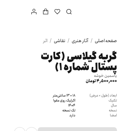
صفحه اصلی
/
آثار هنری
/
نقاشی
/
اثر
گربه گيلاسى (كارت
پستال شماره ١)
یاسمین خوشه
4٬500٬000 تومان
ابعاد (طول × عرض)
18 × 13 سانتی‌متر
تکنیک
اکرلیک روی مقوا
سال
1404
نسخه
تک نسخه
امضا
دارد