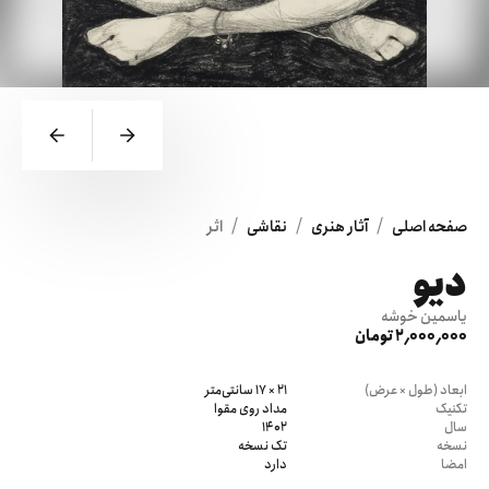
/
/
/
صفحه اصلی
آثار هنری
نقاشی
اثر
دیو
یاسمین خوشه
2٬000٬000 تومان
ابعاد (طول × عرض)
21 × 17 سانتی‌متر
تکنیک
مداد روی مقوا
سال
1402
نسخه
تک نسخه
امضا
دارد