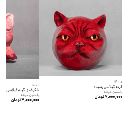
10 × 14
6 × 10
گربه گيلاسى رسيده
شكوفه ى گربه گيلاسى
یاسمین
خوشه
یاسمین
خوشه
7٬000٬000 تومان
4٬000٬000 تومان