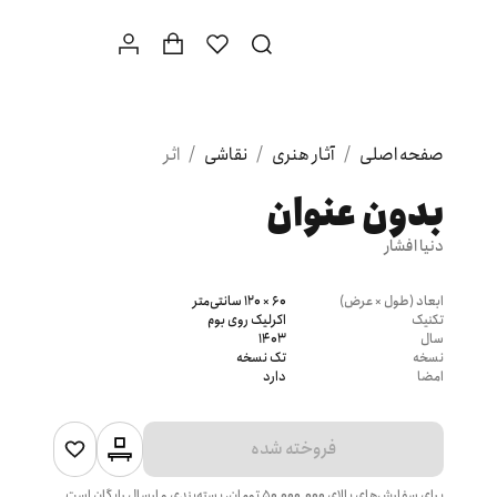
صفحه اصلی
/
آثار هنری
/
نقاشی
/
اثر
بدون عنوان
دنیا افشار
ابعاد (طول × عرض)
60 × 120 سانتی‌متر
تکنیک
اکرلیک روی بوم
سال
1403
نسخه
تک نسخه
امضا
دارد
فروخته شده
برای سفارش‌های بالای
۵۰٬۰۰۰٬۰۰۰
تومان، بسته‌بندی و ارسال رایگان است.