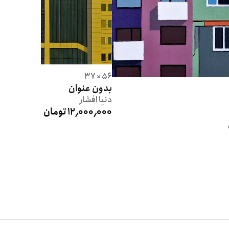
56 × 37
بدون عنوان
دنیا
افشار
12٬000٬000 تومان