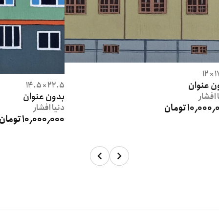
17
ن عنوان
22.5 × 14.5
بدون عنوان
افشار
10٬00 تومان
دنیا
افشار
10٬000٬000 تومان