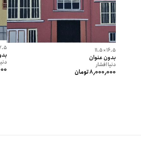
.5 × 12
16.5 × 11.5
بدو
بدون عنوان
دنیا
دنیا
افشار
0٬000
8٬000٬000 تومان