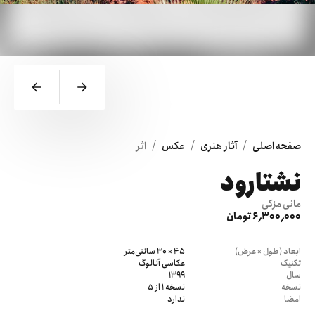
/
/
/
صفحه اصلی
آثار هنری
عکس
اثر
نشتارود
مانی مزکی
6٬300٬000 تومان
ابعاد (طول × عرض)
45 × 30 سانتی‌متر
تکنیک
عکاسی آنالوگ
سال
1399
نسخه
نسخه 1 از 5
امضا
ندارد