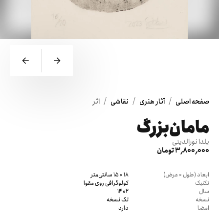
/
/
/
صفحه اصلی
آثار هنری
نقاشی
اثر
مامان‌بزرگ
یلدا نورالدینی
3٬800٬000 تومان
ابعاد (طول × عرض)
18 × 15 سانتی‌متر
تکنیک
کولوگرافی روی مقوا
سال
1402
نسخه
تک نسخه
امضا
دارد