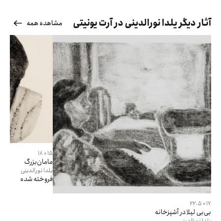
آثار دیگر یلدا نورالدینی در آرت یونیتی
مشاهده همه
15 × 18
مامان‌بزرگ
یلدا
نورالدینی
فروخته شده
17 × 22.5
بی‌بی لیلا در آشپزخانه
یلدا
نورالدینی