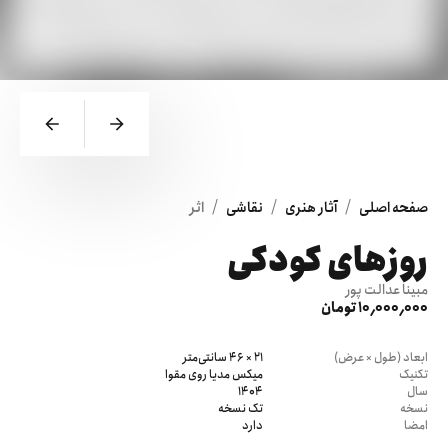
/
/
/
صفحه اصلی
آثار هنری
نقاشی
اثر
روزهای کودکی
مبینا عدالت پور
10٬000٬000 تومان
ابعاد (طول × عرض)
21 × 46 سانتی‌متر
تکنیک
میکس مدیا روی مقوا
سال
1404
نسخه
تک نسخه
امضا
دارد