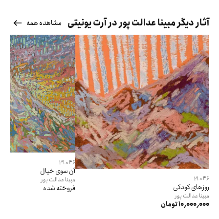
آثار دیگر مبینا عدالت پور در آرت یونیتی
مشاهده همه
46 × 31
آن سوی خیال
46 × 21
مبینا
عدالت پور
روزهای کودکی
فروخته شده
مبینا
عدالت پور
10٬000٬000 تومان