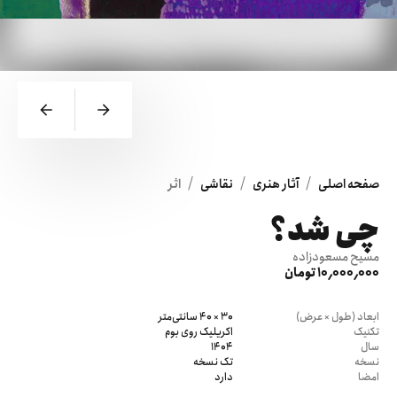
/
/
/
صفحه اصلی
آثار هنری
نقاشی
اثر
چی شد؟
مسیح مسعودزاده
10٬000٬000 تومان
ابعاد (طول × عرض)
30 × 40 سانتی‌متر
تکنیک
اکریلیک روی بوم
سال
1404
نسخه
تک نسخه
امضا
دارد