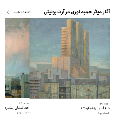
آثار دیگر حمید نوری در آرت یونیتی
مشاهده همه
100 × 130
100 × 130
خط آسمان(شماره ۲)
خط آسمان(شماره 3)
حمید
نوری
حمید
نوری