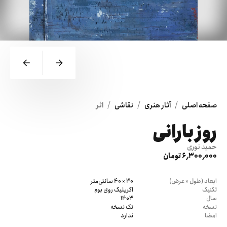
/
/
/
صفحه اصلی
آثار هنری
نقاشی
اثر
روز بارانی
حمید نوری
6٬300٬000 تومان
ابعاد (طول × عرض)
30 × 40 سانتی‌متر
تکنیک
اکریلیک روی بوم
سال
1403
نسخه
تک نسخه
امضا
ندارد