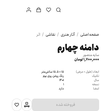
صفحه اصلی
/
آثار هنری
/
نقاشی
/
اثر
دامنه چهارم
سایه منصور
1٬700٬000 تومان
ابعاد (طول × عرض)
15 × 15.5 سانتی‌متر
تکنیک
رنگ روغن روی بوم
سال
۱۴۰۱
نسخه
۱
امضا
دارد
فروخته شده