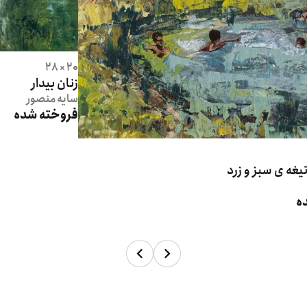
20 × 28
زنان بیدار
سایه
منصور
فروخته شده
تیغه ی سبز و زرد
ه