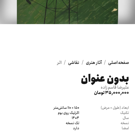
/
/
/
صفحه اصلی
آثار هنری
نقاشی
اثر
بدون عنوان
علیرضا قاسم زاده
35٬000٬000 تومان
ابعاد (طول × عرض)
150 × 110 سانتی‌متر
تکنیک
اکرلیک روی بوم
سال
1404
نسخه
تک نسخه
امضا
دارد