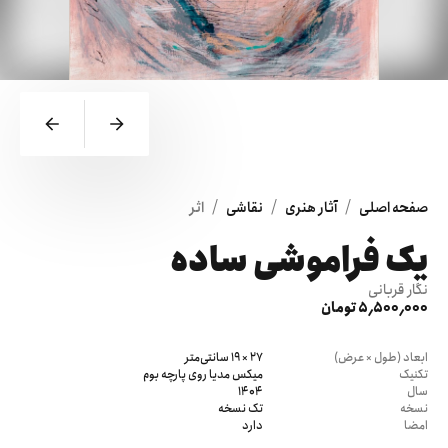
/
/
/
صفحه اصلی
آثار هنری
نقاشی
اثر
یک فراموشی ساده
نگار قربانی
5٬500٬000 تومان
ابعاد (طول × عرض)
27 × 19 سانتی‌متر
تکنیک
میکس مدیا روی پارچه بوم
سال
1404
نسخه
تک نسخه
امضا
دارد