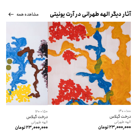
آثار دیگر الهه طهرانی در آرت یونیتی
مشاهده همه
100 × 140
150 × 120
درخت گیلاس
درخت گیلاس
الهه
طهرانی
الهه
طهرانی
23٬000٬000 تومان
23٬000٬000 تومان