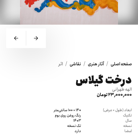
/
/
/
صفحه اصلی
آثار هنری
نقاشی
اثر
درخت گیلاس
الهه طهرانی
23٬000٬000 تومان
ابعاد (طول × عرض)
140 × 100 سانتی‌متر
تکنیک
رنگ روغن روی بوم
سال
1403
نسخه
تک نسخه
امضا
دارد