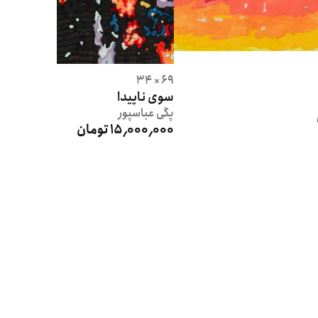
69 × 34
سوی ناپیدا
پگی
عباسپور
15٬000٬000 تومان