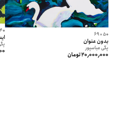
40 × 24.5
50 × 69
ایس
بدون عنوان
پگ
پگی
عباسپور
٬000
20٬000٬000 تومان