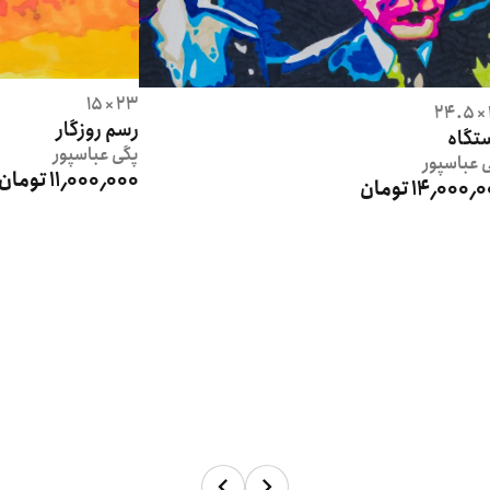
23 × 15
رسم روزگار
تگاه
پگی
عباسپور
ی
عباسپور
11٬000٬000 تومان
14٬000 تومان