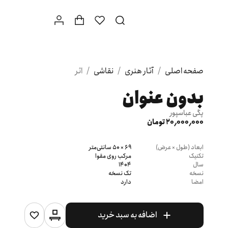
صفحه اصلی
/
آثار هنری
/
نقاشی
/
اثر
بدون عنوان
پگی عباسپور
20٬000٬000 تومان
ابعاد (طول × عرض)
69 × 50 سانتی‌متر
تکنیک
مرکب روی مقوا
سال
1404
نسخه
تک نسخه
امضا
دارد
اضافه به سبد خرید