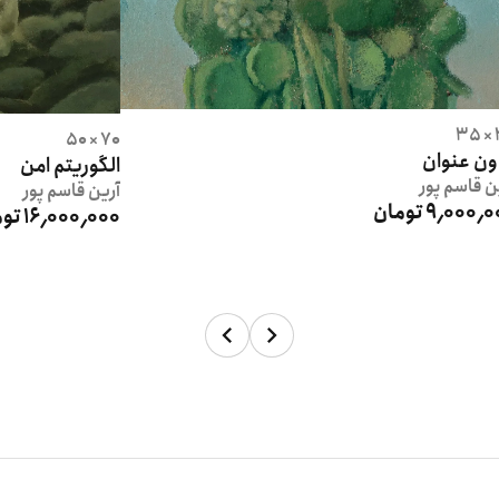
2
70 × 50
ون عنوان
الگوریتم امن
ن
قاسم پور
آرین
قاسم پور
9٬000٬ تومان
16٬000٬000 تومان