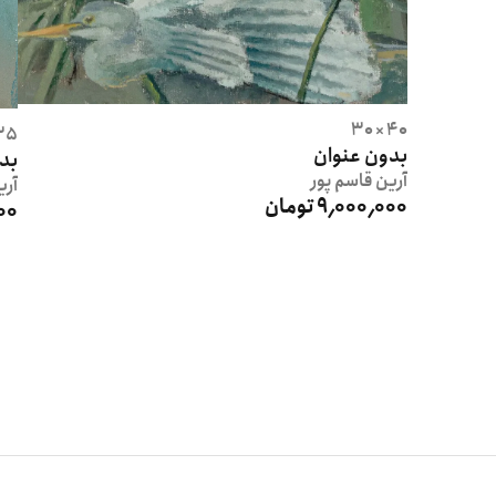
40 × 30
5 × 35
بدون عنوان
بد
آرین
قاسم پور
آری
9٬000٬000 تومان
000