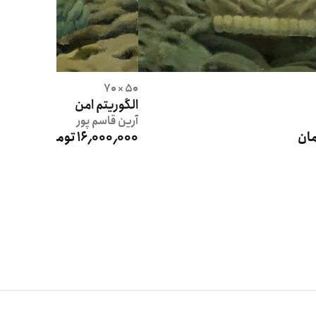
50 × 70
الگوریتم امن
آرین
قاسم پور
16٬000٬000 تومان