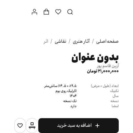
صفحه اصلی
/
آثار هنری
/
نقاشی
/
اثر
بدون عنوان
آرین قاسم پور
21٬000٬000 تومان
ابعاد (طول × عرض)
89.5 × 64.5 سانتی‌متر
تکنیک
اکرلیک روی بوم
سال
۱۴۰۴
نسخه
تک نسخه
امضا
دارد
اضافه به سبد خرید