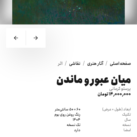
/
/
/
صفحه اصلی
آثار هنری
نقاشی
اثر
میان عبور و ماندن
پرستو کرمانی
14٬000٬000 تومان
ابعاد (طول × عرض)
60 × 50 سانتی‌متر
تکنیک
رنگ روغن روی بوم
سال
1404
نسخه
تک نسخه
امضا
دارد