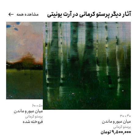
آثار دیگر پرستو کرمانی در آرت یونیتی
مشاهده همه
50 × 60
میان عبور و ماندن
40 × 30
پرستو
کرمانی
میان عبور و ماندن
فروخته شده
پرستو
کرمانی
9٬500٬000 تومان