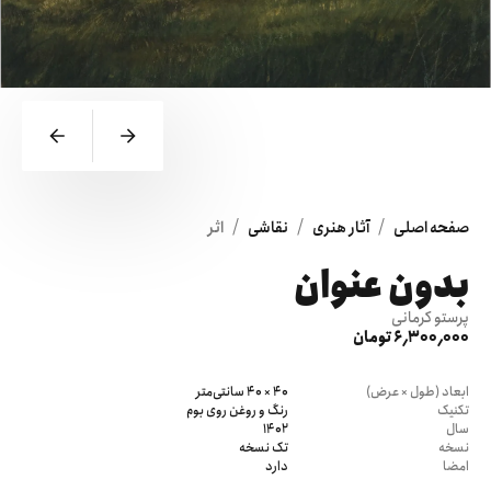
/
/
/
صفحه اصلی
آثار هنری
نقاشی
اثر
بدون عنوان
پرستو کرمانی
6٬300٬000 تومان
ابعاد (طول × عرض)
40 × 40 سانتی‌متر
تکنیک
رنگ و روغن روی بوم
سال
1402
نسخه
تک نسخه
امضا
دارد