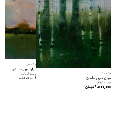
50 × 60
میان عبور و ماندن
40 × 30
پرستو
کرمانی
میان عبور و ماندن
فروخته شده
پرستو
کرمانی
9٬500٬000 تومان