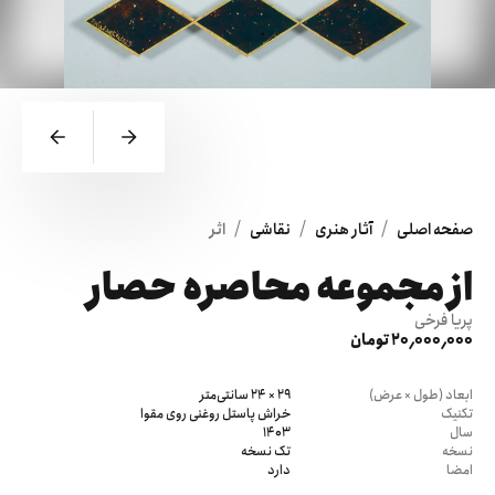
/
/
/
صفحه اصلی
آثار هنری
نقاشی
اثر
از مجموعه محاصره حصار
پریا فرخی
20٬000٬000 تومان
ابعاد (طول × عرض)
29 × 24 سانتی‌متر
تکنیک
خراش پاستل روغنی روی مقوا
سال
1403
نسخه
تک نسخه
امضا
دارد