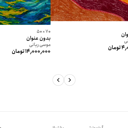
70 × 50
ان
بدون عنوان
نی
موسی
ربانی
ومان
14٬000٬000 تومان
آرت‌یونیتی
پشتیبانی
هم