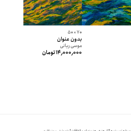
70 × 50
بدون عنوان
موسی
ربانی
14٬000٬000 تومان
یشه نسبت به آثار هنری، هنرمندان و اتفاقات آرت‌یونیتی بروز باشید.