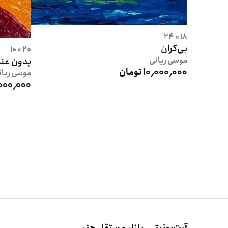
18 × 24
بی‌کران
20 × 10
موسی
ربانی
بدون عنو
10٬000٬000 تومان
موسی
ربا
4٬000٬000 ت