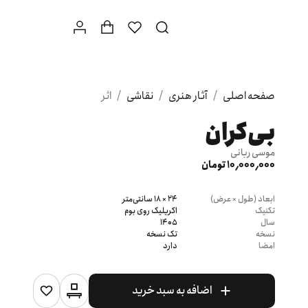
صفحه اصلی
/
آثار هنری
/
نقاشی
/
اثر
بی‌کران
موسی ربانی
10٬000٬000 تومان
ابعاد (طول × عرض)
24 × 18 سانتی‌متر
تکنیک
اکریلیک روی بوم
سال
1405
نسخه
تک نسخه
امضا
دارد
اضافه به سبد خرید