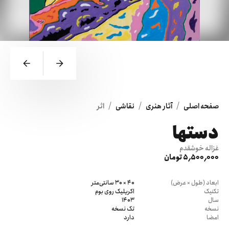
/
/
/
صفحه اصلی
آثار هنری
نقاشی
اثر
دستها
غزاله خوشقدم
5٬500٬000 تومان
ابعاد (طول × عرض)
40 × 30 سانتی‌متر
تکنیک
اکریلیک روی بوم
سال
1403
نسخه
تک نسخه
امضا
دارد