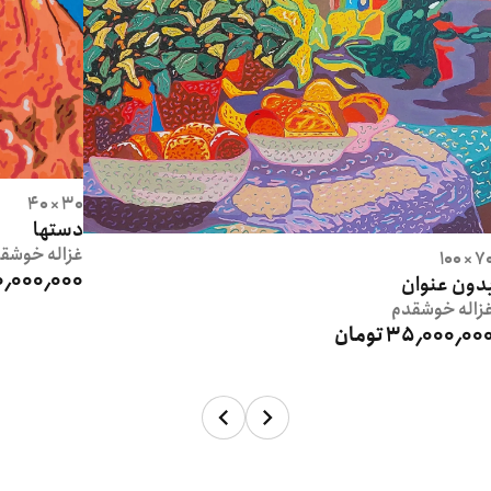
30 × 40
دستها
غزاله
خوشقد
70 × 1
10٬000٬000 توم
دون عنوان
زاله
خوشقدم
35٬000٬00 تومان