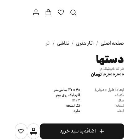
صفحه اصلی
/
آثار هنری
/
نقاشی
/
اثر
دستها
غزاله خوشقدم
10٬000٬000 تومان
ابعاد (طول × عرض)
40 × 30 سانتی‌متر
تکنیک
اکریلیک روی بوم
سال
1403
نسخه
تک نسخه
امضا
دارد
اضافه به سبد خرید