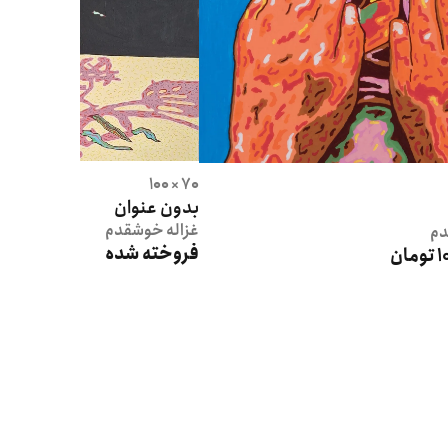
70 × 100
بدون عنوان
غزاله
خوشقدم
م
فروخته شده
ان