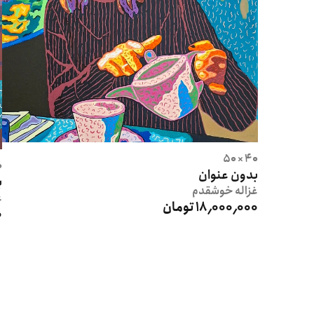
40 × 50
00
بدون عنوان
ب
غزاله
خوشقدم
غ
18٬000٬000 تومان
0