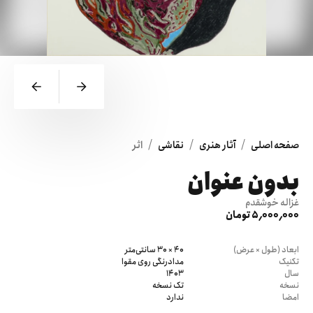
/
/
/
صفحه اصلی
آثار هنری
نقاشی
اثر
بدون عنوان
غزاله خوشقدم
5٬000٬000 تومان
ابعاد (طول × عرض)
40 × 30 سانتی‌متر
تکنیک
مدادرنگی روی مقوا
سال
1403
نسخه
تک نسخه
امضا
ندارد