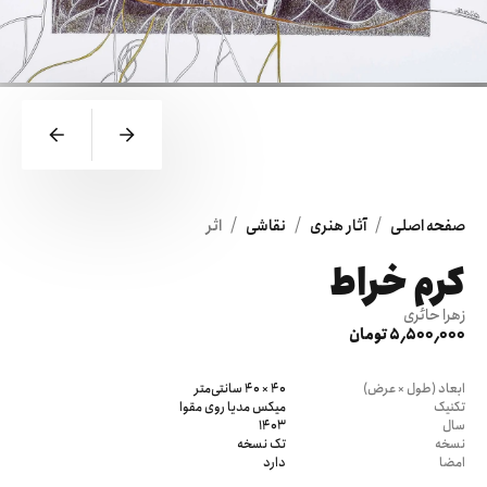
/
/
/
صفحه اصلی
آثار هنری
نقاشی
اثر
کرم خراط
زهرا حائری
5٬500٬000 تومان
ابعاد (طول × عرض)
40 × 40 سانتی‌متر
تکنیک
میکس مدیا روی مقوا
سال
1403
نسخه
تک نسخه
امضا
دارد