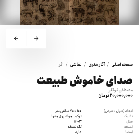
/
/
/
صفحه اصلی
آثار هنری
نقاشی
اثر
صدای خاموش طبیعت
مصطفی توکلی
20٬000٬000 تومان
ابعاد (طول × عرض)
100 × 70 سانتی‌متر
تکنیک
ترکیب مواد روی مقوا
سال
1403
نسخه
تک نسخه
امضا
دارد