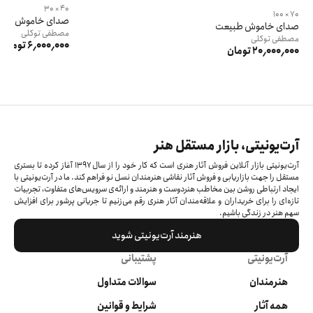
40 × 30
70 × 100
صدای خاموش طبی
صدای خاموش طبیعت
مصطفی
توکلی
مصطفی
توکلی
6٬000٬000 تومان
20٬000٬000 تومان
آرت‌یونیتی، بازار مستقل هنر
آرت‌یونیتی بازار آنلاین فروش آثار هنری است که کار خود را از سال ۱۳۹۷ آغاز کرده‌ تا بستری
مستقل را جهت بازاریابی و فروش آثار نقاشی هنرمندان نسل نو فراهم کند. ما در آرت‌یونیتی با
ایجاد ارتباطی روشن بین مخاطب هنردوست و هنرمند و ارائه‌ی سرویس‌های متفاوت، تجربیات
تازه‌ای را برای خریداران و علاقه‌مندان آثار هنری رقم می‌زنیم تا جریانی پرشور برای افزایش
سهم هنر در زندگی باشیم.
هنرمند آرت‌یونیتی شوید
آرت‌یونیتی
پشتیبانی
هنرمندان
سوالات متداول
همه آثار
شرایط و قوانین