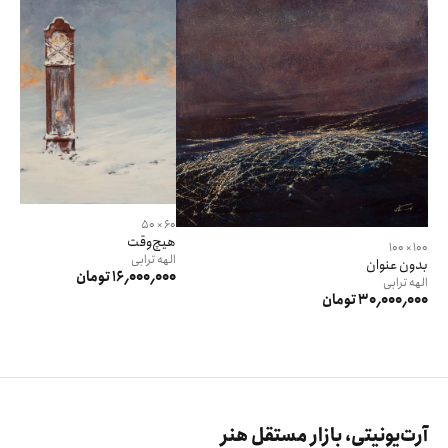
60 × 50
هیچ‌وقت
100 × 100
الهه
ترابی
بدون عنوان
16٬000٬000 تومان
الهه
ترابی
30٬000٬000 تومان
آرت‌یونیتی، بازار مستقل هنر