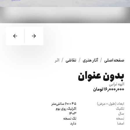
/
/
/
صفحه اصلی
آثار هنری
نقاشی
اثر
بدون عنوان
الهه ترابی
16٬000٬000 تومان
ابعاد (طول × عرض)
45 × 60 سانتی‌متر
تکنیک
اکرلیک روی بوم
سال
1403
نسخه
تک نسخه
امضا
دارد