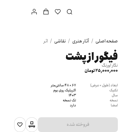
صفحه اصلی
/
آثار هنری
/
نقاشی
/
اثر
فیگور از پشت
نگار اورنگ
25٬000٬000 تومان
ابعاد (طول × عرض)
67 × 48 سانتی‌متر
تکنیک
اکریلیک روی بوم
سال
1403
نسخه
تک نسخه
امضا
دارد
فروخته شده