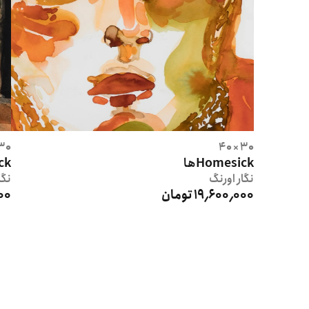
0 × 40
30 × 40
Homesickها
ck
نگار
اورنگ
نگا
19٬600٬000 تومان
000