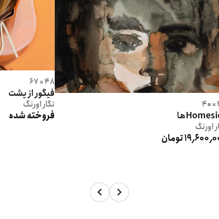
48 × 67
فیگور از پشت
3
نگار
اورنگ
Homesiها
فروخته شده
ر
اورنگ
19٬600٬ تومان