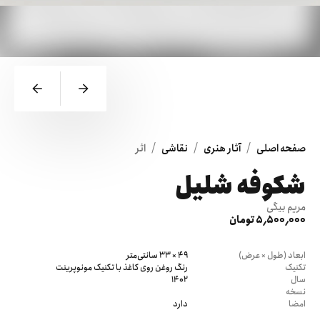
/
/
/
صفحه اصلی
آثار هنری
نقاشی
اثر
شکوفه شلیل
مریم بیگی
5٬500٬000 تومان
ابعاد (طول × عرض)
49 × 33 سانتی‌متر
تکنیک
رنگ روغن روی کاغذ با تکنیک مونوپرینت
سال
1402
نسخه
امضا
دارد